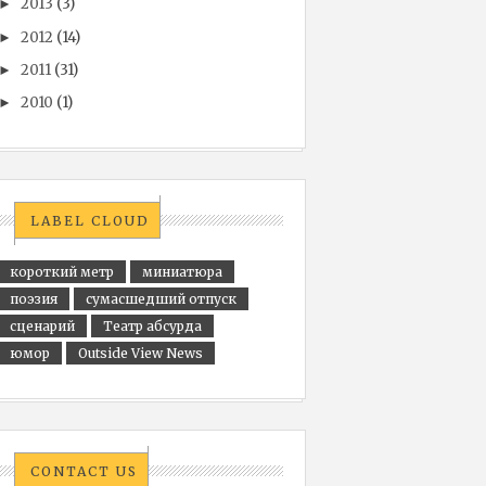
2013
(3)
►
2012
(14)
►
2011
(31)
►
2010
(1)
►
LABEL CLOUD
короткий метр
миниатюра
поэзия
сумасшедший отпуск
сценарий
Театр абсурда
юмор
Outside View News
CONTACT US