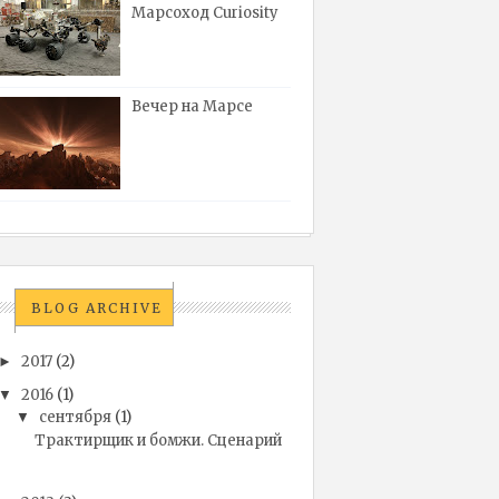
Марсоход Curiosity
Вечер на Марсе
BLOG ARCHIVE
2017
(2)
►
2016
(1)
▼
сентября
(1)
▼
Трактирщик и бомжи. Сценарий