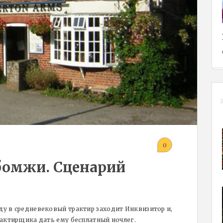
0
бомжи. Сценарий
у в средневековый трактир заходит Инквизитор и,
рактирщика дать ему бесплатный ночлег.