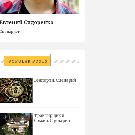
Евгений Сидоренко
Сценарист
POPULAR POSTS
Взаперти. Сценарий
Трактирщик и
бомжи. Сценарий