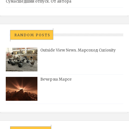
Сумасшедший отпуск. От автора
RANDOM POSTS
Outside View News. Марсоход Curiosity
Вечер на Марсе