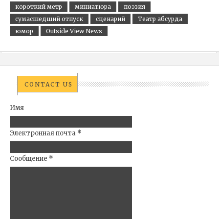
короткий метр
миниатюра
поэзия
сумасшедший отпуск
сценарий
Театр абсурда
юмор
Outside View News
CONTACT US
Имя
Электронная почта
*
Сообщение
*