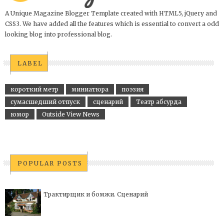
A Unique Magazine Blogger Template created with HTML5, jQuery and
CSS3. We have added all the features which is essential to convert a odd
looking blog into professional blog.
LABEL
короткий метр
миниатюра
поэзия
сумасшедший отпуск
сценарий
Театр абсурда
юмор
Outside View News
POPULAR POSTS
Трактирщик и бомжи. Сценарий