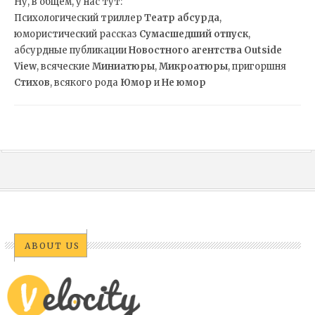
Ну, в общем, у нас тут:
Психологический триллер
Театр абсурда
,
юмористический рассказ
Сумасшедший отпуск
,
абсурдные публикации
Новостного агентства Outside
View
, всяческие
Миниатюры
,
Микроатюры
,
пригоршня
Стихов
, всякого рода
Юмор
и
Не юмор
ABOUT US