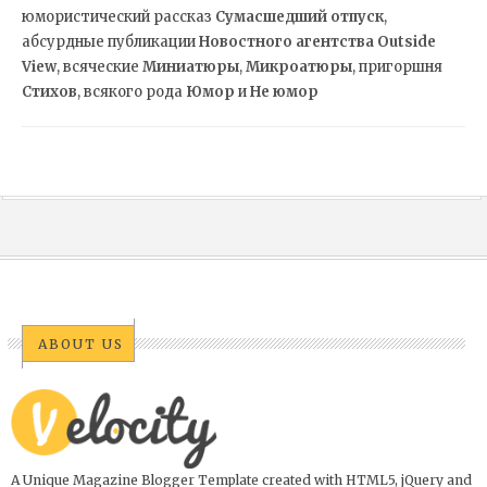
юмористический рассказ
Сумасшедший отпуск
,
абсурдные публикации
Новостного агентства Outside
View
, всяческие
Миниатюры
,
Микроатюры
,
пригоршня
Стихов
, всякого рода
Юмор
и
Не юмор
ABOUT US
A Unique Magazine Blogger Template created with HTML5, jQuery and