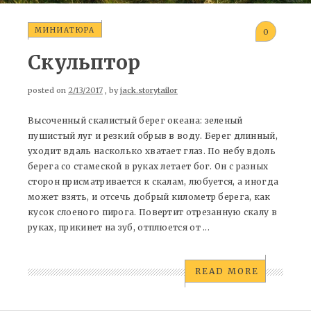
МИНИАТЮРА
0
Скульптор
posted on
2/13/2017
, by
jack.storytailor
Высоченный скалистый берег океана: зеленый
пушистый луг и резкий обрыв в воду. Берег длинный,
уходит вдаль насколько хватает глаз. По небу вдоль
берега со стамеской в руках летает бог. Он с разных
сторон присматривается к скалам, любуется, а иногда
может взять, и отсечь добрый километр берега, как
кусок слоеного пирога. Повертит отрезанную скалу в
руках, прикинет на зуб, отплюется от ...
READ MORE