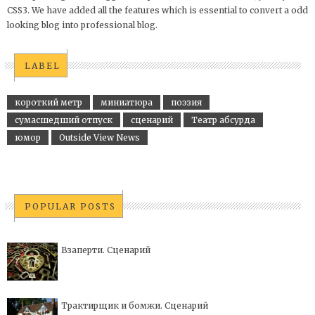
CSS3. We have added all the features which is essential to convert a odd
looking blog into professional blog.
LABEL
короткий метр
миниатюра
поэзия
сумасшедший отпуск
сценарий
Театр абсурда
юмор
Outside View News
POPULAR POSTS
Взаперти. Сценарий
Трактирщик и бомжи. Сценарий