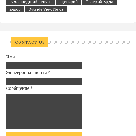
сумасшедший отпуск
сценарий
Театр абсурда
юмор
Outside View News
CONTACT US
Имя
Электронная почта
*
Сообщение
*